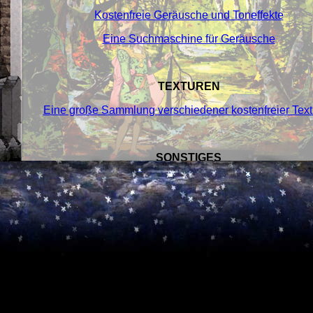
Kostenfreie Geräusche und Toneffekte
Eine Suchmaschine für Geräusche
TEXTUREN
Eine große Sammlung verschiedener kostenfreier Tex
SONSTIGES
Ein Magazin für Klassik
Zur Geschichte der Kostüme